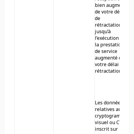
bien augmenté 
de votre délai 
de 
rétractation ou 
jusqu’à 
l’exécution de 
la prestation 
de service 
augmenté de 
votre délai de 
rétractation.
Les données 
relatives au 
cryptogramme 
visuel ou CVV2, 
inscrit sur 