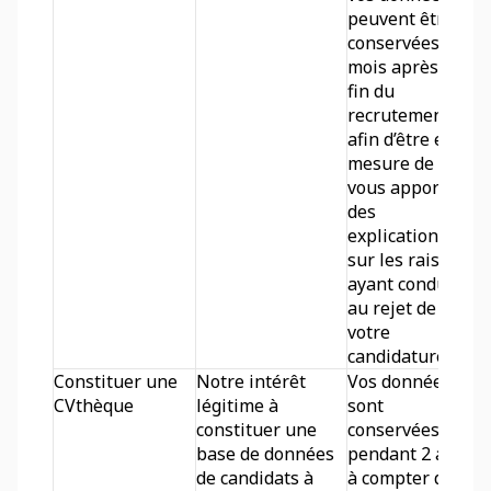
peuvent être 
conservées 3 
mois après la 
fin du 
recrutement 
afin d’être en 
mesure de 
vous apporter 
des 
explications 
sur les raisons 
ayant conduit 
au rejet de 
votre 
candidature. 
Constituer une 
Notre intérêt 
Vos données 
CVthèque
légitime à 
sont 
constituer une 
conservées 
base de données 
pendant 2 ans 
de candidats à 
à compter du 