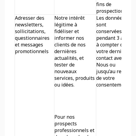
fins de 
prospection.
Adresser des 
Notre intérêt 
Les données 
newsletters, 
légitime à 
sont 
sollicitations, 
fidéliser et 
conservées 
questionnaires 
informer nos 
pendant 3 ans 
et messages 
clients de nos 
à compter de 
promotionnels
dernières 
votre dernier 
actualités, et 
contact avec 
tester de 
Nous ou 
nouveaux 
jusqu’au retrait 
services, produits 
de votre 
ou idées.
consentement.
Pour nos 
prospects 
professionnels et 