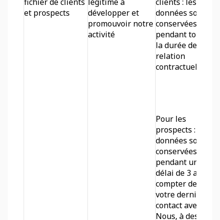
fichier de clients 
légitime à 
clients : les 
et prospects
développer et 
données sont 
promouvoir notre 
conservées 
activité
pendant toute 
la durée de la 
relation 
contractuelle.
Pour les 
prospects : les 
données sont 
conservées 
pendant un 
délai de 3 ans à 
compter de 
votre dernier 
contact avec 
Nous, à des 