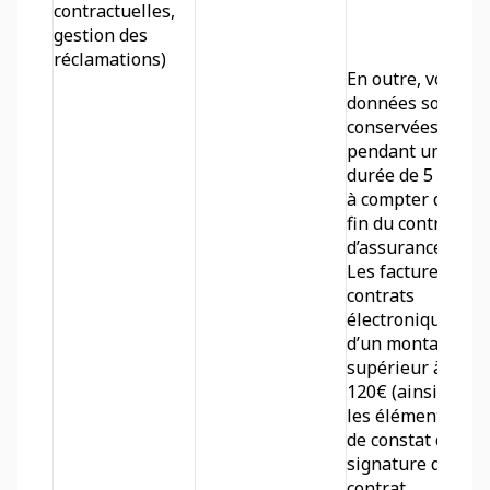
contractuelles, 
gestion des 
réclamations)
En outre, vos 
données sont 
conservées 
pendant une 
durée de 5 ans 
à compter de la 
fin du contrat 
d’assurance. 
Les factures et 
contrats 
électroniques 
d’un montant 
supérieur à 
120€ (ainsi que 
les éléments 
de constat de la 
signature du 
contrat 