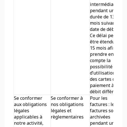
intermédiaires 
pendant une 
durée de 13 
mois suivant la 
date de débit. 
Ce délai peut 
être étendu à 
15 mois afin de 
prendre en 
compte la 
possibilité 
d’utilisation 
des cartes de 
paiement à 
débit différé.
Se conformer 
Se conformer à 
Pour les 
aux obligations 
nos obligations 
factures : les 
légales 
légales et 
factures sont 
applicables à 
règlementaires
archivées 
notre activité, 
pendant une 