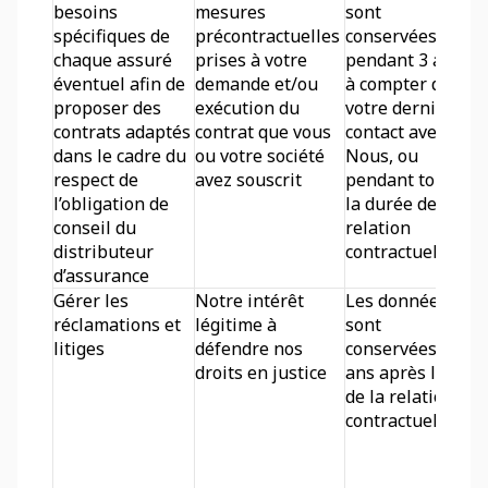
besoins 
mesures 
sont 
spécifiques de 
précontractuelles 
conservées 
chaque assuré 
prises à votre 
pendant 3 ans 
éventuel afin de 
demande et/ou 
à compter de 
proposer des 
exécution du 
votre dernier 
contrats adaptés 
contrat que vous 
contact avec 
dans le cadre du 
ou votre société 
Nous, ou 
respect de 
avez souscrit
pendant toute 
l’obligation de 
la durée de la 
conseil du 
relation 
distributeur 
contractuelle.
d’assurance
Gérer les 
Notre intérêt 
Les données 
réclamations et 
légitime à 
sont 
litiges 
défendre nos 
conservées 5 
droits en justice
ans après la fin 
de la relation 
contractuelle.