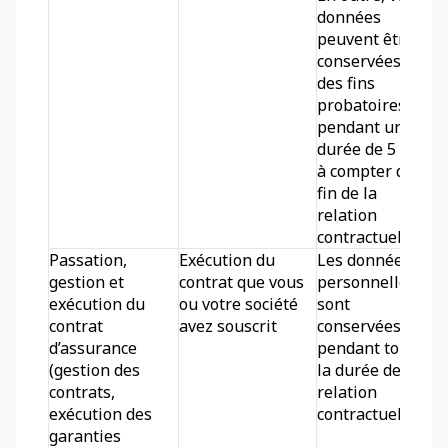
données 
peuvent être 
conservées à 
des fins 
probatoires 
pendant une 
durée de 5 ans 
à compter de la 
fin de la 
relation 
contractuelle. 
Passation, 
Exécution du 
Les données 
gestion et 
contrat que vous 
personnelles 
exécution du 
ou votre société 
sont 
contrat 
avez souscrit 
conservées 
d’assurance 
pendant toute 
(gestion des 
la durée de la 
contrats, 
relation 
exécution des 
contractuelle.
garanties 