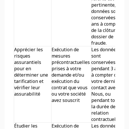
pertinente, les 
données sont 
conservées 5 
ans à compter 
de la clôture du 
dossier de 
fraude.
Apprécier les 
Exécution de 
Les données 
risques 
mesures 
sont 
assurantiels 
précontractuelles 
conservées 
pour en 
prises à votre 
pendant 3 ans 
déterminer une 
demande et/ou 
à compter de 
tarification et 
exécution du 
votre dernier 
vérifier leur 
contrat que vous 
contact avec 
assurabilité
ou votre société 
Nous, ou 
avez souscrit
pendant toute 
la durée de la 
relation 
contractuelle.
Étudier les 
Exécution de 
Les données 