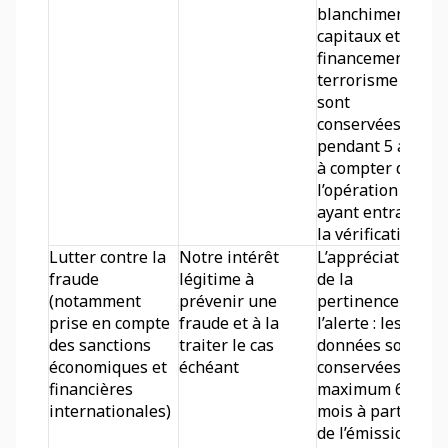
blanchiment de 
capitaux et le 
financement du 
terrorisme 
sont 
conservées 
pendant 5 ans 
à compter de 
l’opération 
ayant entraîné 
la vérification. 
Lutter contre la 
Notre intérêt 
L’appréciation 
fraude 
légitime à 
de la 
(notamment 
prévenir une 
pertinence de 
prise en compte 
fraude et à la 
l’alerte : les 
des sanctions 
traiter le cas 
données sont 
économiques et 
échéant
conservées au 
financières 
maximum 6 
internationales)
mois à partir 
de l’émission 