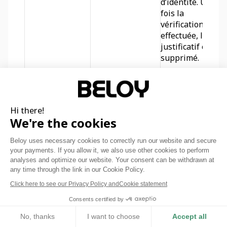
d’identité. Une 
fois la 
vérification 
effectuée, le 
justificatif est 
supprimé.
Hi there!
Si vous exercez 
We're the cookies
votre droit 
d’opposition à 
Beloy uses necessary cookies to correctly run our website and secure
recevoir de la 
your payments. If you allow it, we also use other cookies to perform
prospection : 
analyses and optimize our website. Your consent can be withdrawn at
Nous 
any time through the link in our Cookie Policy.
conservons 
Click here to see our Privacy Policy and
Cookie statement
cette 
information 
Consents certified by
pendant 3 ans.
No, thanks
I want to choose
Accept all
Qui sont les destinataires de vos 